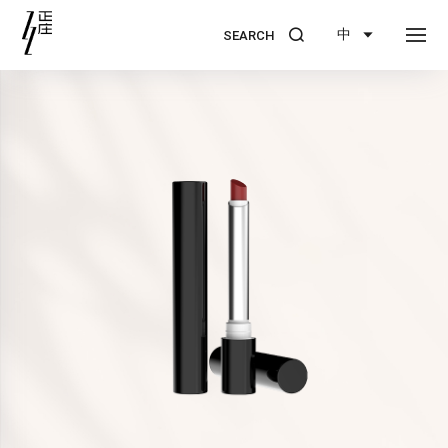
中
SEARCH