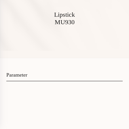
L
i
p
s
t
i
c
k
M
U
9
3
0
P
a
r
a
m
e
t
e
r