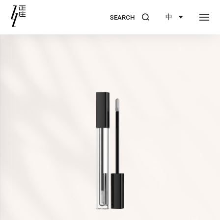
中
SEARCH