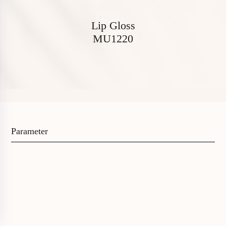
L
i
p
G
l
o
s
s
M
U
1
2
2
0
P
a
r
a
m
e
t
e
r