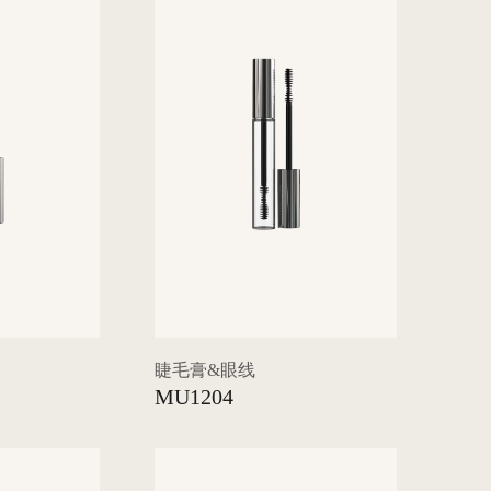
睫毛膏&眼线
MU1204