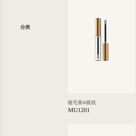
分类
睫毛膏&眼线
MU1201